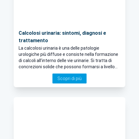
Calcolosi urinaria: sintomi, diagnosi e
trattamento
La calcolosi urinaria è una delle patologie
urologiche più diffuse e consiste nella formazione
di calcoli all’interno delle vie urinarie. Si tratta di
concrezioni solide che possono formarsi a livello
renale o lungo il tratto urinario e che possono
Scopri di più
provocare sintomi anche molto intensi, come la
classica colica renale e comportare un
deterioramento della funzione renale e rischi di
eventi infettivi gravi. Approfondiamo l’argomento
con il Dott. Nazario Foschi, Urologo a Roma ed
esperto nelle tecniche di endourologia per il
trattamento calcolosi.