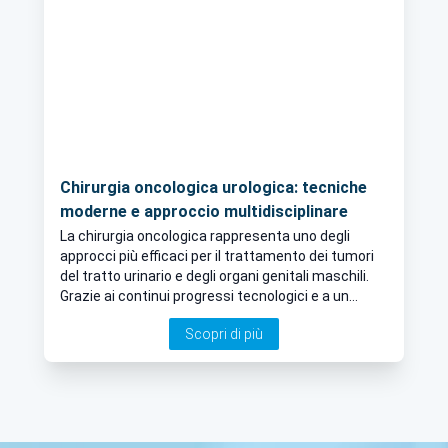
Chirurgia oncologica urologica: tecniche
moderne e approccio multidisciplinare
La chirurgia oncologica rappresenta uno degli
approcci più efficaci per il trattamento dei tumori
del tratto urinario e degli organi genitali maschili.
Grazie ai continui progressi tecnologici e a un
approccio sempre più multidisciplinare, oggi è
Scopri di più
possibile offrire ai pazienti cure mirate,
minimizzando gli effetti collaterali e migliorando la
qualità della vita. A tal proposito ci dice tutto il
nostro Urologo a Roma.