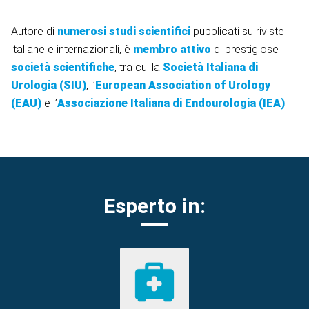
Autore di
numerosi studi scientifici
pubblicati su riviste
italiane e internazionali, è
membro attivo
di prestigiose
società scientifiche
, tra cui la
Società Italiana di
Urologia (SIU)
, l’
European Association of Urology
(EAU)
e l’
Associazione Italiana di Endourologia (IEA)
.
Esperto in: