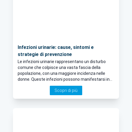
Infezioni urinarie: cause, sintomi e
strategie di prevenzione
Le infezioni urinarie rappresentano un disturbo
comune che colpisce una vasta fascia della
popolazione, con una maggiore incidenza nelle
donne. Queste infezioni possono manifestarsi in
diverse parti del tratto urinario, tra cui uretra,
Scopri di più
vescica e reni, e sono spesso causate da batteri
come Escherichia coli. Approfondiamo l’argomento
con il nostro Urologo a Roma.