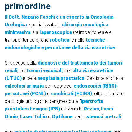
prim'ordine
Il Dott. Nazario Foschi è un esperto in Oncologia
Urologica
, specializzato in
chirurgia oncologica
mininvasiva
, sia
laparoscopica
(retroperitoneale e
transperitoneale) che
robotica
, e nelle
tecniche
endourologiche e percutanee della via escretrice
.
Si occupa della
diagnosi e del trattamento dei tumori
renali
, dei
tumori vescicali
, dell’
alta via escretrice
(UTUC)
e della
neoplasia prostatica
. Gestisce anche la
calcolosi urinaria
con approcci
endoscopici (RIRS)
,
percutanei (PCNL)
e
combinati (ECIRS)
, oltre a trattare
patologie urologiche benigne come l’
ipertrofia
prostatica benigna (IPB)
utilizzando
Rezum
,
Laser
Olmio
,
Laser Tullio
e
Optilume
per le
stenosi uretrali
.
È un
esperto di chirurgia ricostruttiva urologica
, con