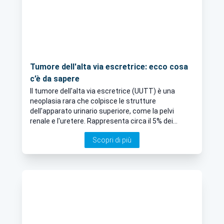
Tumore dell'alta via escretrice: ecco cosa
c’è da sapere
Il tumore dell'alta via escretrice (UUTT) è una
neoplasia rara che colpisce le strutture
dell'apparato urinario superiore, come la pelvi
renale e l'uretere. Rappresenta circa il 5% dei
tumori del rene e l'1% di quelli dell'apparato urinario,
Scopri di più
con una prevalenza di casi bilaterali nel 2% delle
diagnosi. Ci dice tutto il Dott. Nazario Foschi,
Urologo a Roma.